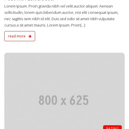
Lorem Ipsum. Proin gravida nibh vel velit auctor aliquet. Aenean
sollicitudin, lorem quis bibendum auctor, nisi elit consequat ipsum,
nec sagittis sem nibh id elit. Duis sed odio sit amet nibh vulputate
cursus a sit amet mauris. Lorem Ipsum. Proin[...]
read more
4
RATING