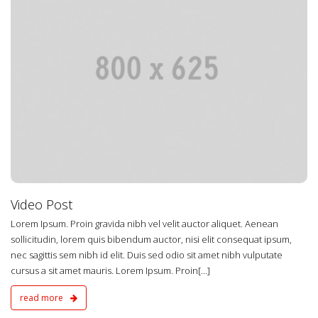
4
Video Post
Lorem Ipsum. Proin gravida nibh vel velit auctor aliquet. Aenean
sollicitudin, lorem quis bibendum auctor, nisi elit consequat ipsum,
nec sagittis sem nibh id elit. Duis sed odio sit amet nibh vulputate
cursus a sit amet mauris. Lorem Ipsum. Proin[...]
read more