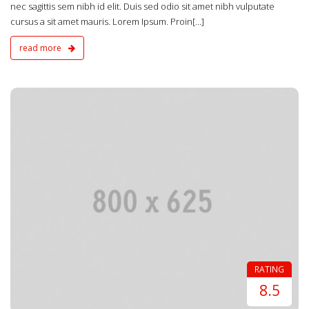
nec sagittis sem nibh id elit. Duis sed odio sit amet nibh vulputate
cursus a sit amet mauris. Lorem Ipsum. Proin[...]
read more
4
RATING
8.5