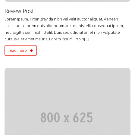
Review Post
Lorem Ipsum. Proin gravida nibh vel velit auctor aliquet. Aenean
sollicitudin, lorem quis bibendum auctor, nisi elit consequat ipsum,
nec sagittis sem nibh id elit. Duis sed odio sit amet nibh vulputate
cursus a sit amet mauris. Lorem Ipsum. Proin[...]
read more
4