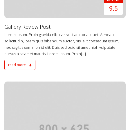
9.5
Gallery Review Post
Lorem Ipsum. Proin gravida nibh vel velit auctor aliquet. Aenean
sollicitudin, lorem quis bibendum auctor, nisi elit consequat ipsum,
nec sagittis sem nibh id elit. Duis sed odio sit amet nibh vulputate
cursus a sit amet mauris. Lorem Ipsum. Proin[...]
read more
4