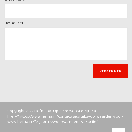
Uw bericht
Copyright 2022 Hefna BV. Op deze website zijn <a
href="https://www.hefna.nl/contact/gebruiksvoorwaarden-voor-
www-hefna-nl/">gebruiksvoorwaarden</a> actief.