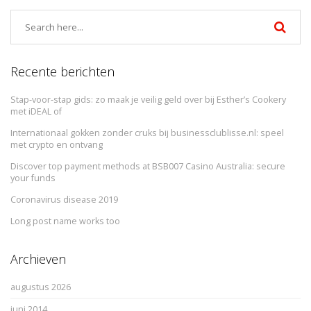
Recente berichten
Stap-voor-stap gids: zo maak je veilig geld over bij Esther’s Cookery
met iDEAL of
Internationaal gokken zonder cruks bij businessclublisse.nl: speel
met crypto en ontvang
Discover top payment methods at BSB007 Casino Australia: secure
your funds
Coronavirus disease 2019
Long post name works too
Archieven
augustus 2026
juni 2014