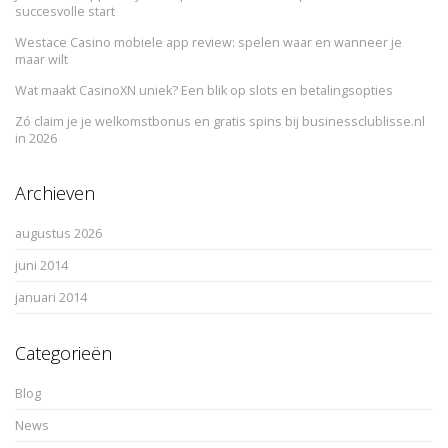
succesvolle start
Westace Casino mobiele app review: spelen waar en wanneer je
maar wilt
Wat maakt CasinoXN uniek? Een blik op slots en betalingsopties
Zó claim je je welkomstbonus en gratis spins bij businessclublisse.nl
in 2026
Archieven
augustus 2026
juni 2014
januari 2014
Categorieën
Blog
News