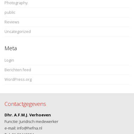
Photography
public
Reviews
Uncategorized
Meta
Login
Berichten feed
WordPress.org
Contactgegevens
Dhr. A.F.M.J. Verhoeven
Functie: Juridisch medewerker
e-mail: info@hefna.nl