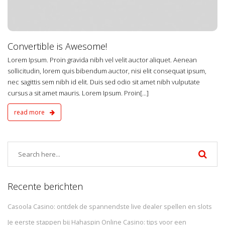
Convertible is Awesome!
Lorem Ipsum. Proin gravida nibh vel velit auctor aliquet. Aenean
sollicitudin, lorem quis bibendum auctor, nisi elit consequat ipsum,
nec sagittis sem nibh id elit. Duis sed odio sit amet nibh vulputate
cursus a sit amet mauris. Lorem Ipsum. Proin[...]
read more
Recente berichten
Casoola Casino: ontdek de spannendste live dealer spellen en slots
Je eerste stappen bij Hahaspin Online Casino: tips voor een