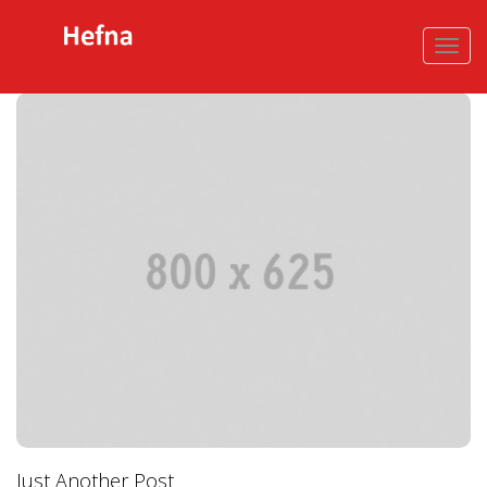
4
Just Another Post