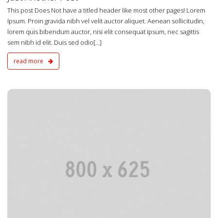
This post Does Not have a titled header like most other pages! Lorem
Ipsum. Proin gravida nibh vel velit auctor aliquet. Aenean sollicitudin,
lorem quis bibendum auctor, nisi elit consequat ipsum, nec sagittis
sem nibh id elit. Duis sed odio[...]
read more
4